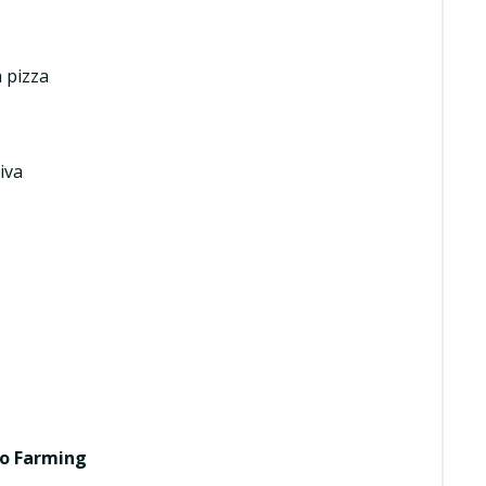
a pizza
iva
do Farming