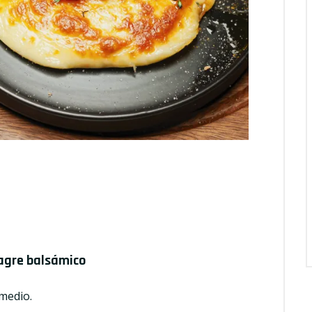
nagre balsámico
medio.