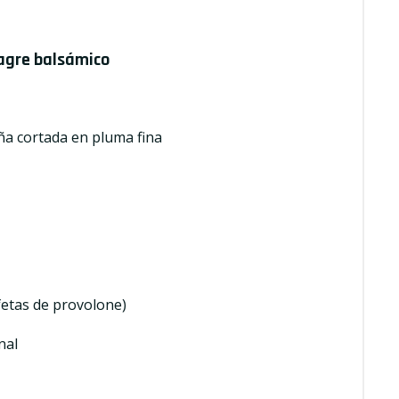
nagre balsámico
ña cortada en pluma fina
fetas de provolone)
nal